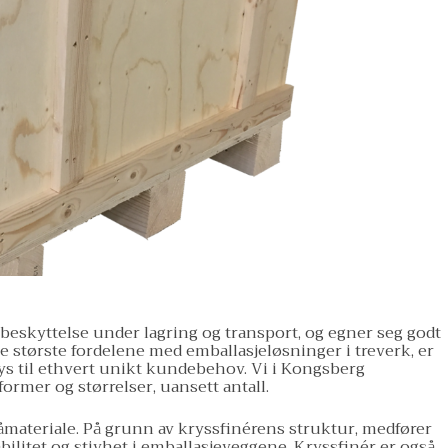
d beskyttelse under lagring og transport, og egner seg godt
De største fordelene med emballasjeløsninger i treverk, er
ys til ethvert unikt kundebehov. Vi i Kongsberg
 former og størrelser, uansett antall.
åmateriale. På grunn av kryssfinérens struktur, medfører
ilitet og stivhet i emballasjeveggene. Kryssfinér er også