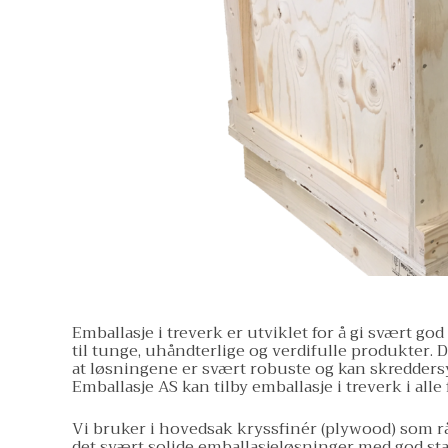
Emballasje i treverk er utviklet for å gi svært go
til tunge, uhåndterlige og verdifulle produkter. 
at løsningene er svært robuste og kan skredders
Emballasje AS kan tilby emballasje i treverk i alle
Vi bruker i hovedsak kryssfinér (plywood) som r
det svært solide emballasjeløsninger med god stab