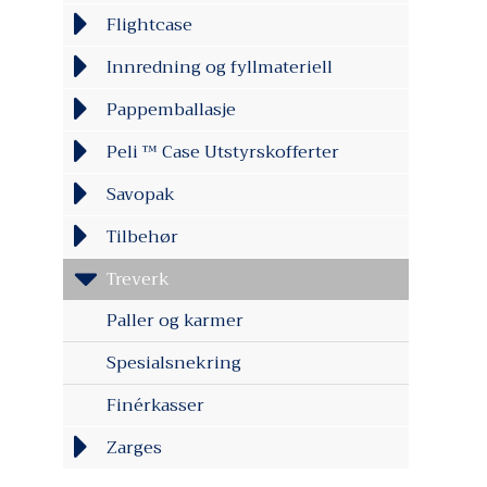
Flightcase
Innredning og fyllmateriell
Pappemballasje
Peli ™ Case Utstyrskofferter
Savopak
Tilbehør
Treverk
Paller og karmer
Spesialsnekring
Finérkasser
Zarges