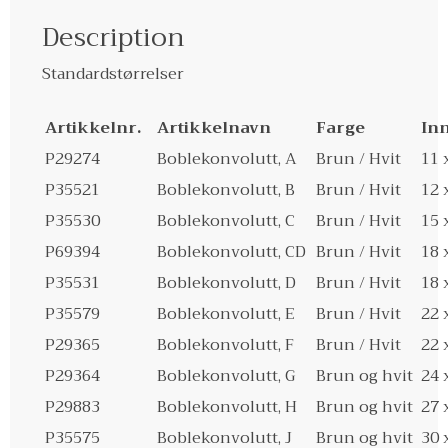
Description
Standardstørrelser
Artikkelnr.
Artikkelnavn
Farge
Inn
P29274
Boblekonvolutt, A
Brun / Hvit
11 
P35521
Boblekonvolutt, B
Brun / Hvit
12 
P35530
Boblekonvolutt, C
Brun / Hvit
15 
P69394
Boblekonvolutt, CD
Brun / Hvit
18 
P35531
Boblekonvolutt, D
Brun / Hvit
18 
P35579
Boblekonvolutt, E
Brun / Hvit
22 
P29365
Boblekonvolutt, F
Brun / Hvit
22 
P29364
Boblekonvolutt, G
Brun og hvit
24 
P29883
Boblekonvolutt, H
Brun og hvit
27 
P35575
Boblekonvolutt, J
Brun og hvit
30 