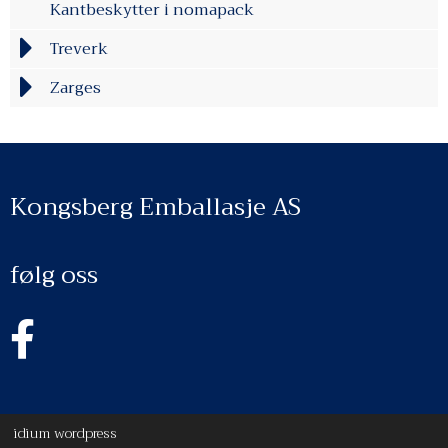
Kantbeskytter i nomapack
Treverk
Zarges
Kongsberg Emballasje AS
følg oss
idium
wordpress