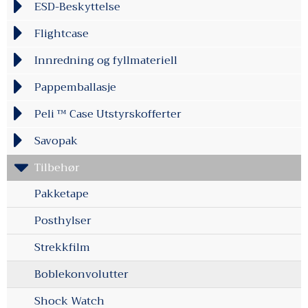
ESD-Beskyttelse
Flightcase
Innredning og fyllmateriell
Pappemballasje
Peli ™ Case Utstyrskofferter
Savopak
Tilbehør
Pakketape
Posthylser
Strekkfilm
Boblekonvolutter
Shock Watch