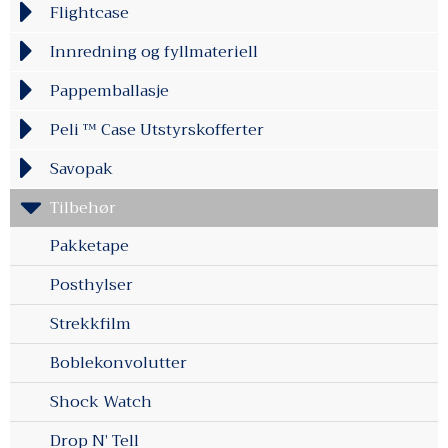
Flightcase
Innredning og fyllmateriell
Pappemballasje
Peli ™ Case Utstyrskofferter
Savopak
Tilbehør
Pakketape
Posthylser
Strekkfilm
Boblekonvolutter
Shock Watch
Drop N’ Tell