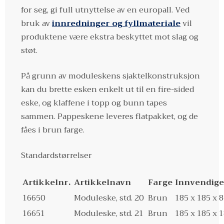
for seg, gi full utnyttelse av en europall. Ved
bruk av
innredninger og fyllmateriale
vil
produktene være ekstra beskyttet mot slag og
støt.
På grunn av moduleskens sjaktelkonstruksjon
kan du brette esken enkelt ut til en fire-sided
eske, og klaffene i topp og bunn tapes
sammen. Pappeskene leveres flatpakket, og de
fåes i brun farge.
Standardstørrelser
Artikkelnr.
Artikkelnavn
Farge
Innvendige 
16650
Moduleske, std. 20
Brun
185 x 185 x
16651
Moduleske, std. 21
Brun
185 x 185 x